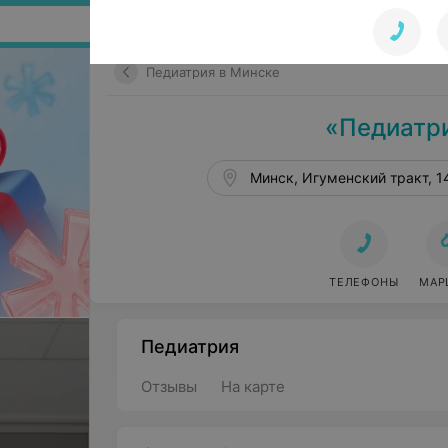
Поиск по сайту
Педиатрия в Минске
«Педиатр
Минск, Игуменский тракт, 1
ТЕЛЕФОНЫ
МАР
Педиатрия
Отзывы
На карте