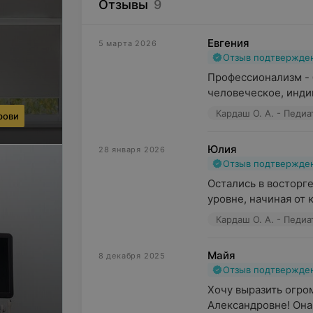
Отзывы
9
Евгения
5 марта 2026
Отзыв подтвержде
Профессионализм - 
человеческое, индив
Кардаш О. А. - Педиа
рови
Юлия
28 января 2026
Отзыв подтвержде
Остались в восторге
уровне, начиная от 
Кардаш О. А. - Педиа
Майя
8 декабря 2025
Отзыв подтвержде
Хочу выразить огро
Александровне! Она 