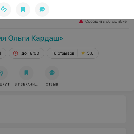
Избранное
Войти
Сообщить об ошибке
ия Ольги Кардаш»
4
до 18:00
16 отзывов
5.0
ШРУТ
В ИЗБРАННОЕ
ОТЗЫВ