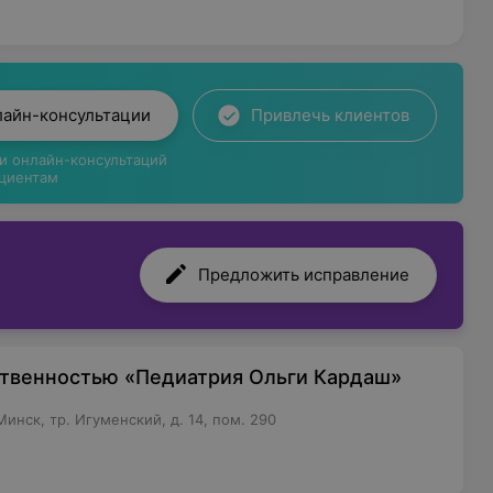
лайн-консультации
Привлечь клиентов
ги онлайн-консультаций
циентам
Предложить исправление
ственностью «Педиатрия Ольги Кардаш»
инск, тр. Игуменский, д. 14, пом. 290