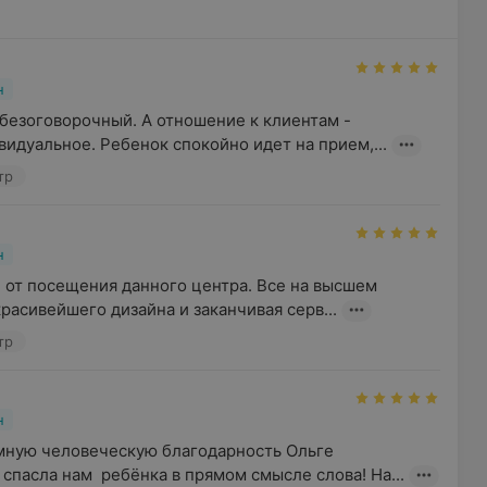
н
безоговорочный. А отношение к клиентам - 
идуальное. Ребенок спокойно идет на прием,...
тр
н
 от посещения данного центра. Все на высшем 
красивейшего дизайна и заканчивая серв...
тр
н
мную человеческую благодарность Ольге 
спасла нам  ребёнка в прямом смысле слова! На...