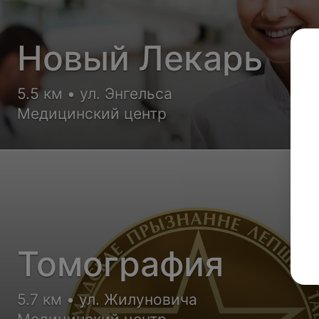
Новый Лекарь
5.5 км • ул. Энгельса
Медицинский центр
Томография
5.7 км • ул. Жилуновича