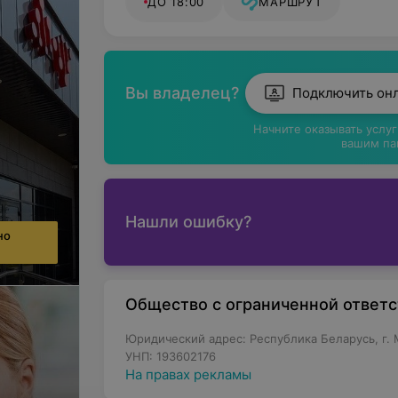
ДО 18:00
МАРШРУТ
Вы владелец?
Подключить он
Начните оказывать услу
вашим па
Нашли ошибку?
но
Общество с ограниченной ответ
Юридический адрес: Республика Беларусь, г. М
УНП: 193602176
На правах рекламы